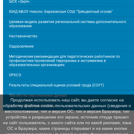
ШСК «Заря»
ЮИД МБОУ Николо- Березовская СОШ "Трёхцветный огонёк"
Целевая модель развития региональной системы дополнительного
образования
Наставничество
Оздоровление
Методические рекомендации для педагогических работников по
профилактике проявлений терроризма и экстремизма в
образовательных организациях
ОРКСЭ
Результаты специальной оценки условий труда (СОУТ)
Обработка персональных данных
Продолжая использовать наш сайт, вы даете согласие на
обработку файлов cookie, пользовательских данных (сведения о
Противодействие коррупции
местоположении; тип и версия ОС; тип и версия Браузера; тип
устройства и разрешение его экрана; источник откуда пришел
на сайт пользователь; с какого сайта или по какой рекламе; язык
ОС и Браузера; какие страницы открывает и на какие кнопки