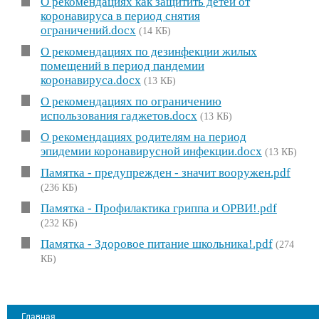
О рекомендациях как защитить детей от
коронавируса в период снятия
ограничений.docx
(14 КБ)
О рекомендациях по дезинфекции жилых
помещений в период пандемии
коронавируса.docx
(13 КБ)
О рекомендациях по ограничению
использования гаджетов.docx
(13 КБ)
О рекомендациях родителям на период
эпидемии коронавирусной инфекции.docx
(13 КБ)
Памятка - предупрежден - значит вооружен.pdf
(236 КБ)
Памятка - Профилактика гриппа и ОРВИ!.pdf
(232 КБ)
Памятка - Здоровое питание школьника!.pdf
(274
КБ)
Главная