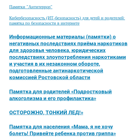
Памятки "Антитеррор"
Кибербезопасность (ИТ-безопасность) для детей и родителей:
памятка по безопасности в интернете
Информационные материалы (памятки) о
негативных последствиях приёма наркотиков
для здоровья человека, юридических
последствиях злоупотребления наркотиками
и участия в их незаконном обороте,
подготовленные антинаркотической
комиссией Ростовской области
Памятка для родителей «Подростковый
алкоголизма и его профилактика»
ОСТОРОЖНО, ТОНКИЙ ЛЕД!»
Памятка для населения «Мама, я не хочу
болеть! Привейте ребенка против гриппа»