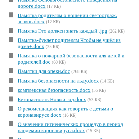
дороге.docx
(17 КБ)
Памятка родителям о ношении светоотраж.
знаков.docx
(12 КБ)
Памятка Это должен знать каждый!.jpg
(262 КБ)
Памятка-буклет родителям Чтобы не ушёл из
дома+.docx
(35 КБ)
Памятка о пожарной безопасности для детей и
родителей.doc
(60 КБ)
Памятки для опеки.doc
(768 КБ)
Памятка безопасности на льду.docx
(14 КБ)
комплексная безопасность.docx
(56 КБ)
Безопасность Новый год.docx
(53 КБ)
О рекомендациях как говорить с детьми о
коронавирусе.docx
(16 КБ)
О значении гигиенических процедур в период
пандемии коронавируса.docx
(15 КБ)