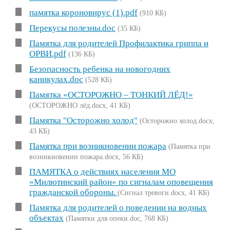
памятка короновирус (1).pdf
(910 КБ)
Перекусы полезны.doc
(35 КБ)
Памятка для родителей Профилактика гриппа и
ОРВИ.pdf
(136 КБ)
Безопасность ребенка на новогодних
каникулах.doc
(528 КБ)
Памятка «ОСТОРОЖНО – ТОНКИЙ ЛЁД!»
(ОСТОРОЖНО лёд.docx, 41 КБ)
Памятка "Осторожно холод"
(Осторожно холод.docx,
43 КБ)
Памятка при возникновении пожара
(Памятка при
возникновении пожара.docx, 56 КБ)
ПАМЯТКА о действиях населения МО
«Милютинский район» по сигналам оповещения
гражданской обороны.
(Сигнал тревоги.docx, 41 КБ)
Памятка для родителей о поведении на водных
объектах
(Памятки для опеки.doc, 768 КБ)