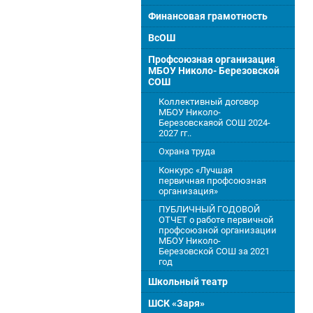
Финансовая грамотность
ВсОШ
Профсоюзная организация
МБОУ Николо- Березовской
СОШ
Коллективный договор
МБОУ Николо-
Березовскаяой СОШ 2024-
2027 гг..
Охрана труда
Конкурс «Лучшая
первичная профсоюзная
организация»
ПУБЛИЧНЫЙ ГОДОВОЙ
ОТЧЕТ о работе первичной
профсоюзной организации
МБОУ Николо-
Березовской СОШ за 2021
год
Школьный театр
ШСК «Заря»