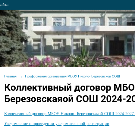
сайта
Главная
→
Профсоюзная организация МБОУ Николо- Березовской СОШ
Коллективный договор МБО
Березовскаяой СОШ 2024-202
Коллективный договор МБОУ Николо- Березовскаяой СОШ 2024-2027 г
Уведомление о проведении уведомительной регистрации