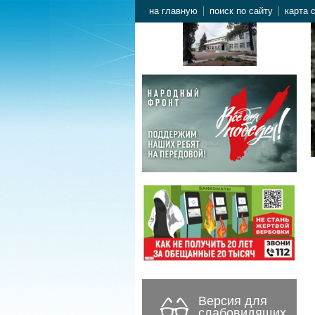
на главную
поиск по сайту
карта 
Версия для
слабовидящих