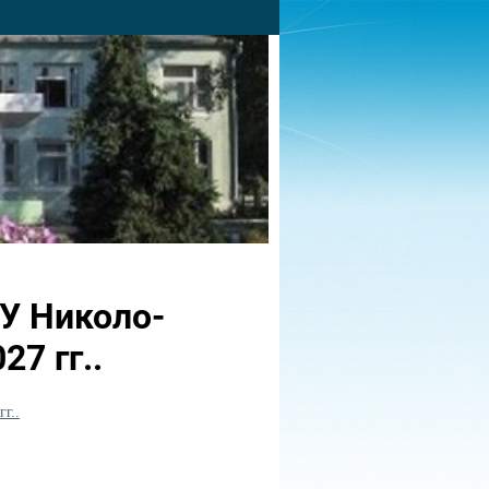
У Николо-
7 гг..
г..