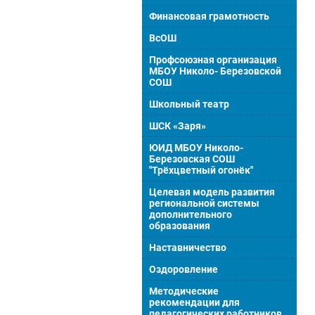
Финансовая грамотность
ВсОШ
Профсоюзная организация
МБОУ Николо- Березовской
СОШ
Школьный театр
ШСК «Заря»
ЮИД МБОУ Николо-
Березовская СОШ
"Трёхцветный огонёк"
Целевая модель развития
региональной системы
дополнительного
образования
Наставничество
Оздоровление
Методические
рекомендации для
педагогических работников