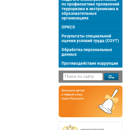
по профилактике проявлений
терроризма и экстремизма в
образовательных
организациях
ОРКСЭ
Результаты специальной
оценки условий труда (СОУТ)
Обработка персональных
данных
Противодействие коррупции