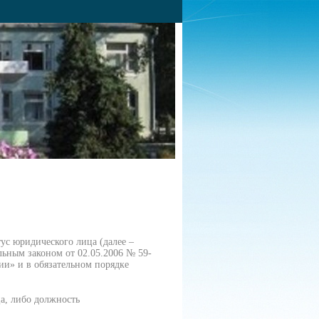
ус юридического лица (далее –
льным законом от 02.05.2006 № 59-
и» и в обязательном порядке
а, либо должность