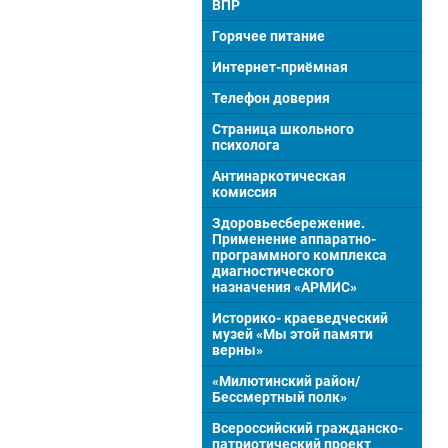
ВПР
Горячее питание
Интернет-приёмная
Телефон доверия
Страница школьного
психолога
Антинаркотическая
комиссия
Здоровьесбережение.
Применение аппаратно-
программного комплекса
диагностического
назначения «АРМИС»
Историко- краеведческий
музей «Мы этой памяти
верны»
«Милютинский район/
Бессмертный полк»
Всероссийский гражданско-
патриотический проект