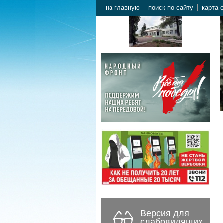
на главную
поиск по сайту
карта 
Версия для
слабовидящих