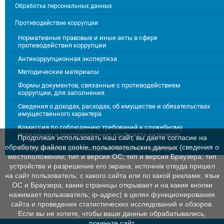
Обработка персональных данных
Противодействие коррупции
Нормативные правовые и иные акты в сфере
противодействия коррупции
Антикоррупционная экспертиза
Методические материалы
Формы документов, связанные с противодействием
коррупции, для заполнения
Сведения о доходах, расходах, об имуществе и обязательствах
имущественного характера
Комиссия по соблюдению требований к служебному
поведению и урегулированию конфликта интересов
Продолжая использовать наш сайт, вы даете согласие на
обработку файлов cookie, пользовательских данных (сведения о
Обратная связь для сообщений о фактах коррупции
местоположении; тип и версия ОС; тип и версия Браузера; тип
устройства и разрешение его экрана; источник откуда пришел
на сайт пользователь; с какого сайта или по какой рекламе; язык
ОС и Браузера; какие страницы открывает и на какие кнопки
нажимает пользователь; ip-адрес) в целях функционирования
сайта и проведения статистических исследований и обзоров.
Если вы не хотите, чтобы ваши данные обрабатывались,
покиньте сайт.