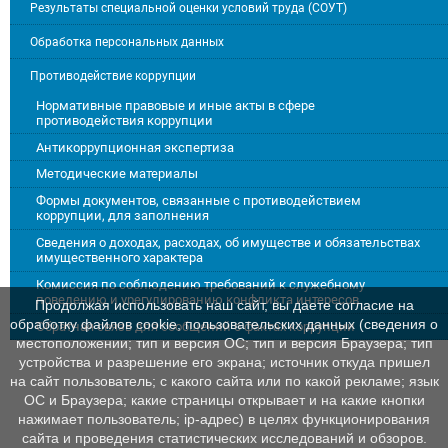
Результаты специальной оценки условий труда (СОУТ)
Обработка персональных данных
Противодействие коррупции
Нормативные правовые и иные акты в сфере
противодействия коррупции
Антикоррупционная экспертиза
Методические материалы
Формы документов, связанные с противодействием
коррупции, для заполнения
Сведения о доходах, расходах, об имуществе и обязательствах
имущественного характера
Комиссия по соблюдению требований к служебному
поведению и урегулированию конфликта интересов
Продолжая использовать наш сайт, вы даете согласие на
обработку файлов cookie, пользовательских данных (сведения о
Обратная связь для сообщений о фактах коррупции
местоположении; тип и версия ОС; тип и версия Браузера; тип
устройства и разрешение его экрана; источник откуда пришел
на сайт пользователь; с какого сайта или по какой рекламе; язык
ОС и Браузера; какие страницы открывает и на какие кнопки
нажимает пользователь; ip-адрес) в целях функционирования
сайта и проведения статистических исследований и обзоров.