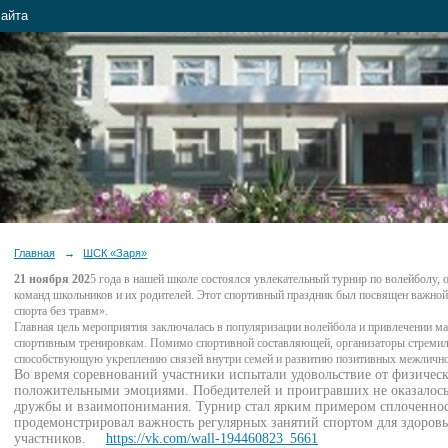
сайта
Главная
→
ШСК «Заря»
21 ноября 202
5 года в нашей школе состоялся увлекательный турнир по волейболу,
команд школьников и их родителей. Этот спортивный праздник был посвящен важной
спорта без травм».
Главная цель мероприятия заключалась в популяризации волейбола и привлечении м
спортивным тренировкам. Помимо спортивной составляющей, организаторы стремили
способствующую укреплению связей внутри семей и развитию позитивных межлично
Во время соревнований участники испытали удовольствие от физическ
положительными эмоциями. Победителей и проигравших не оказалось
дружбы и взаимопонимания. Турнир стал ярким примером сплоченнос
продемонстрировал важность регулярных занятий спортом для здоров
участников.
https://vk.com/wall-194460823_5661