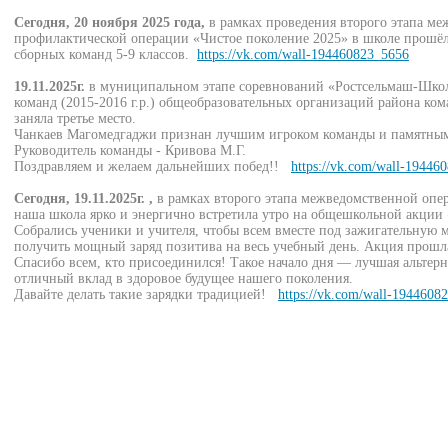
Сегодня, 20 ноября 2025 года,
в рамках проведения второго этапа м
профилактической операции «Чистое поколение 2025» в школе прошёл
сборных команд 5-9 классов.
https://vk.com/wall-194460823_5656
19.11.2025г.
в муниципальном этапе соревнований «Ростсельмаш-Школь
команд (2015-2016 г.р.) общеобразовательных организаций района ко
заняла третье место.
Чанкаев Магомедгаджи признан лучшим игроком команды и памятны
Руководитель команды - Кривова М.Г.
Поздравляем и желаем дальнейших побед!!
https://vk.com/wall-19446
Сегодня, 19.11.2025г. ,
в рамках второго этапа межведомственной опе
наша школа ярко и энергично встретила утро на общешкольной акции 
Собрались ученики и учителя, чтобы всем вместе под зажигательную м
получить мощный заряд позитива на весь учебный день. Акция прошл
Спасибо всем, кто присоединился! Такое начало дня — лучшая альте
отличный вклад в здоровое будущее нашего поколения.
Давайте делать такие зарядки традицией!
https://vk.com/wall-1944608