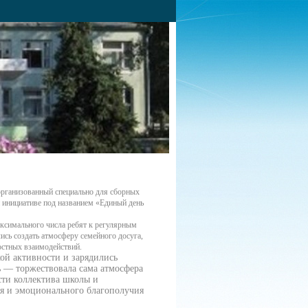
 организованный специально для сборных
 инициативе под названием «Единый день
аксимального числа ребят к регулярным
сь создать атмосферу семейного досуга,
стных взаимодействий.
ой активности и зарядились
 — торжествовала сама атмосфера
ти коллектива школы и
ья и эмоционального благополучия