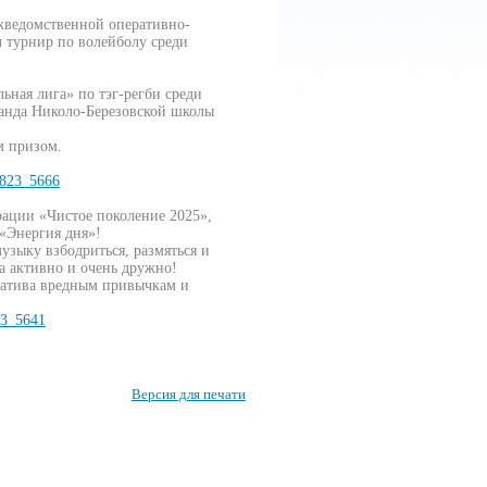
ежведомственной оперативно-
 турнир по волейболу среди
ная лига» по тэг-регби среди
манда Николо-Березовской школы
м призом.
0823_5666
рации «Чистое поколение 2025»,
«Энергия дня»!
узыку взбодриться, размяться и
а активно и очень дружно!
рнатива вредным привычкам и
23_5641
Версия для печати