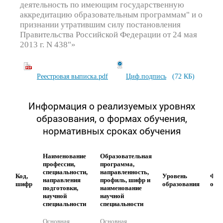
деятельность по имеющим государственную
аккредитацию образовательным программам" и о
признании утратившим силу постановления
Правительства Российской Федерации от 24 мая
2013 г. N 438"»
Реестровая выписка.pdf
Циф.подпись
(72 КБ)
Информация о реализуемых уровнях
образования, о формах обучения,
нормативных сроках обучения
Наименование
Образовательная
профессии,
программа,
специальности,
направленность,
Код,
Уровень
Фор
направления
профиль, шифр и
шифр
образования
обу
подготовки,
наименование
научной
научной
специальности
специальности
Основная
Основная