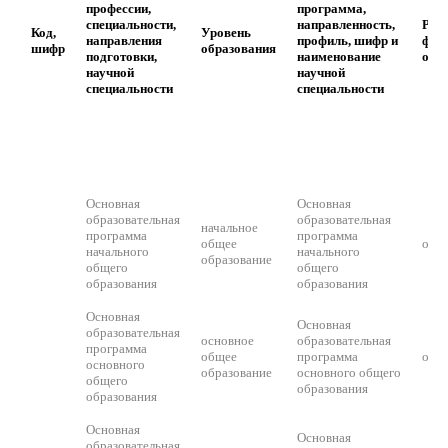
профессии,
программа,
специальности,
направленность,
Реа
Код,
Уровень
направления
профиль, шифр и
фор
шифр
образования
подготовки,
наименование
обу
научной
научной
специальности
специальности
Основная
Основная
образовательная
образовательная
начальное
программа
программа
общее
очн
начального
начального
образование
общего
общего
образования
образования
Основная
Основная
образовательная
основное
образовательная
программа
общее
программа
очн
основного
образование
основного общего
общего
образования
образования
Основная
Основная
образовательная