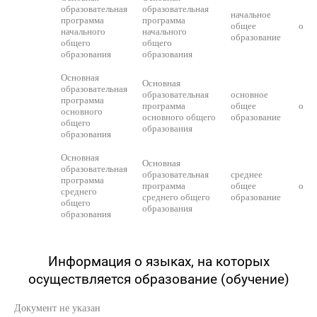
образовательная
образовательная
начальное
программа
программа
общее
очн
начального
начального
образование
общего
общего
образования
образования
Основная
Основная
образовательная
образовательная
основное
программа
программа
общее
очн
основного
основного общего
образование
общего
образования
образования
Основная
Основная
образовательная
образовательная
среднее
программа
программа
общее
очн
среднего
среднего общего
образование
общего
образования
образования
Информация о языках, на которых
осуществляется образование (обучение)
Документ не указан