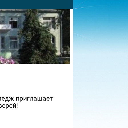
ледж приглашает
верей!