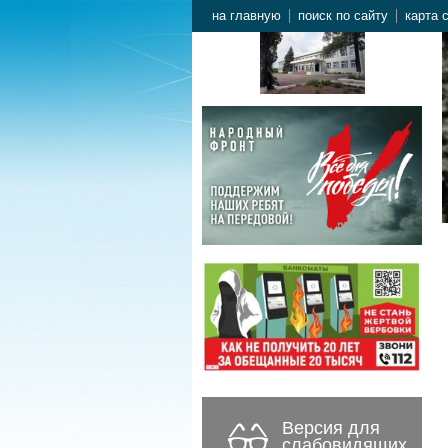
на главную
поиск по сайту
карта 
Версия для
слабовидящих