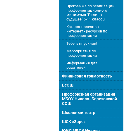
Программа по реализации
профориентационного
минимума "Билет в
будущее" 6-11 классы
Каталог полезных
интернет - ресурсов по
профориентации
Тебе, выпускник!
Мероприятия по
профориентации
Информация для
родителей
Финансовая грамотность
ВсОШ
Профсоюзная организация
МБОУ Николо- Березовской
СОШ
Школьный театр
ШСК «Заря»
ЮИД МБОУ Николо-