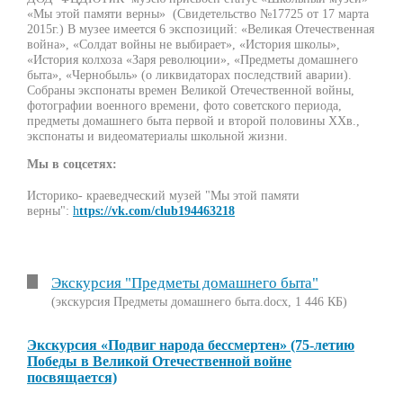
«Мы этой памяти верны» (Свидетельство №17725 от 17 марта
2015г.) В музее имеется 6 экспозиций: «Великая Отечественная
война», «Солдат войны не выбирает», «История школы»,
«История колхоза «Заря революции», «Предметы домашнего
быта», «Чернобыль» (о ликвидаторах последствий аварии).
Собраны экспонаты времен Великой Отечественной войны,
фотографии военного времени, фото советского периода,
предметы домашнего быта первой и второй половины XXв.,
экспонаты и видеоматериалы школьной жизни.
Мы в соцсетях:
Историко- краеведческий музей "Мы этой памяти
верны":
h
ttps://vk.com/club194463218
Экскурсия "Предметы домашнего быта"
(экскурсия Предметы домашнего быта.docx, 1 446 КБ)
Экскурсия «Подвиг народа бессмертен» (75-летию
Победы в Великой Отечественной войне
посвящается)