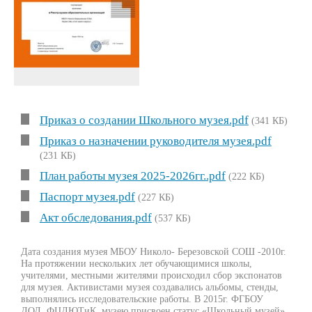
Приказ о создании Школьного музея.pdf
(341 КБ)
Приказ о назначении руководителя музея.pdf
(231 КБ)
План работы музея 2025-2026гг..pdf
(222 КБ)
Паспорт музея.pdf
(227 КБ)
Акт обследования.pdf
(537 КБ)
Дата создания музея МБОУ Николо- Березовской СОШ -2010г.
На протяжении нескольких лет обучающимися школы,
учителями, местными жителями происходил сбор экспонатов
для музея. Активистами музея создавались альбомы, стенды,
выполнялись исследовательские работы. В 2015г. ФГБОУ
ДОД ФЦДЮТиК музею присвоен статус «Школьный музей»