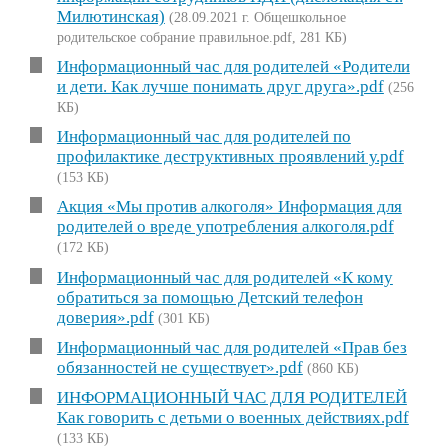
Милютинская)
(28.09.2021 г. Общешкольное
родительское собрание правильное.pdf, 281 КБ)
Информационный час для родителей «Родители
и дети. Как лучше понимать друг друга».pdf
(256
КБ)
Информационный час для родителей по
профилактике деструктивных проявлений у.pdf
(153 КБ)
Акция «Мы против алкоголя» Информация для
родителей о вреде употребления алкоголя.pdf
(172 КБ)
Информационный час для родителей «К кому
обратиться за помощью Детский телефон
доверия».pdf
(301 КБ)
Информационный час для родителей «Прав без
обязанностей не существует».pdf
(860 КБ)
ИНФОРМАЦИОННЫЙ ЧАС ДЛЯ РОДИТЕЛЕЙ
Как говорить с детьми о военных действиях.pdf
(133 КБ)