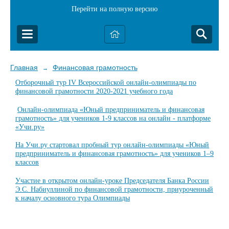
Перейти на полную версию
Главная
Финансовая грамотность
→
Отборочный тур IV Всероссийской онлайн-олимпиады по
финансовой грамотности 2020-2021 учебного года
Онлайн-олимпиада «Юный предприниматель и финансовая
грамотность» для учеников 1-9 классов на онлайн - платформе
«Учи.ру»
На Учи.ру стартовал пробный тур онлайн-олимпиады «Юный
предприниматель и финансовая грамотность» для учеников 1–9
классов
Участие в открытом онлайн-уроке Председателя Банка России
Э.С. Набиуллиной по финансовой грамотности, приуроченный
к началу основного тура Олимпиады