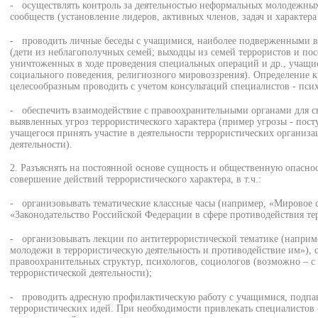
- осуществлять контроль за деятельностью неформальных молодежны
сообществ (установление лидеров, активных членов, задач и характера
- проводить личные беседы с учащимися, наиболее подверженными 
(дети из неблагополучных семей; выходцы из семей террористов и по
уничтоженных в ходе проведения специальных операций и др., учащ
социального поведения, религиозного мировоззрения). Определение к
целесообразным проводить с учетом консультаций специалистов - пси
- обеспечить взаимодействие с правоохранительными органами для с
выявленных угроз террористического характера (пример угрозы - по
учащегося принять участие в деятельности террористических организ
деятельности).
2. Разъяснять на постоянной основе сущность и общественную опаснос
совершение действий террористического характера, в т.ч.:
- организовывать тематические классные часы (например, «Мировое 
«Законодательство Российской Федерации в сфере противодействия тер
- организовывать лекции по антитеррористической тематике (наприм
молодежи в террористическую деятельность и противодействие им»), 
правоохранительных структур, психологов, социологов (возможно – с
террористической деятельности);
- проводить адресную профилактическую работу с учащимися, подпа
террористических идей. При необходимости привлекать специалистов 