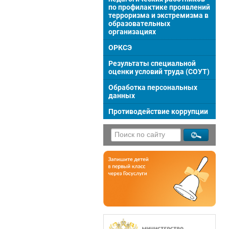
по профилактике проявлений
терроризма и экстремизма в
образовательных
организациях
ОРКСЭ
Результаты специальной
оценки условий труда (СОУТ)
Обработка персональных
данных
Противодействие коррупции