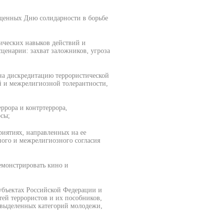
ященных Дню солидарности в борьбе
ических навыков действий и
ценарии: захват заложников, угроза
на дискредитацию террористической
 и межрелигиозной толерантности,
ррора и контртеррора,
сы;
риятиях, направленных на ее
ого и межрелигиозного согласия
емонстрировать кино и
убъектах Российской Федерации и
ей террористов и их пособников,
е выделенных категорий молодежи,