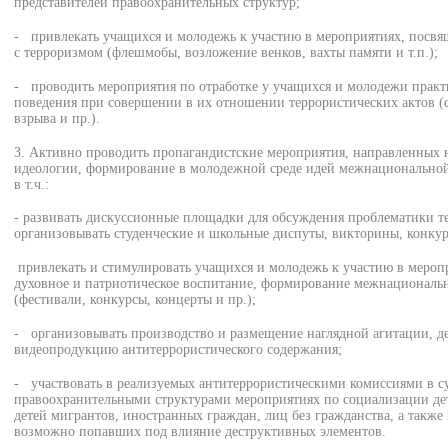
представителей правоохранительных структур;
- привлекать учащихся и молодежь к участию в мероприятиях, посв
с терроризмом (флешмобы, возложение венков, вахты памяти и т.п.);
- проводить мероприятия по отработке у учащихся и молодежи практ
поведения при совершении в их отношении террористических актов (с
взрыва и пр.).
З. Активно проводить пропагандистские мероприятия, направленных 
идеологии, формирование в молодежной среде идей межнациональной
в т.ч.:
- развивать дискуссионные площадки для обсуждения проблематики те
организовывать студенческие и школьные диспуты, викторины, конкур
привлекать и стимулировать учащихся и молодежь к участию в мероп
духовное и патриотическое воспитание, формирование межнациональн
(фестивали, конкурсы, концерты и пр.);
- организовывать производство и размещение наглядной агитации, д
видеопродукцию антитеррористического содержания;
- участвовать в реализуемых антитеррористическими комиссиями в с
правоохранительными структурами мероприятиях по социализации дет
детей мигрантов, иностранных граждан, лиц без гражданства, а такж
возможно попавших под влияние деструктивных элементов.