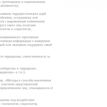
х группировок и национальных
 активности);
влиянию террористических идей
собников, осужденных или
иеся с выраженным изменением
руга таких лиц полагаем
хологов и социологов;
воевременного пресечения
ступившая информация о намерении
аций или оказывать поддержку такой
ть терроризма, ответственность за
сообщество и терроризм»,
роризму» и т.п.);
ер, «Методы и способы вовлечения
с участием представителей
 привлечением лиц, отказавшихся от
вшими под воздействие
- психологов, социологов,