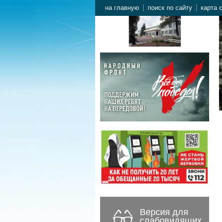
на главную
поиск по сайту
карта 
Версия для
слабовидящих