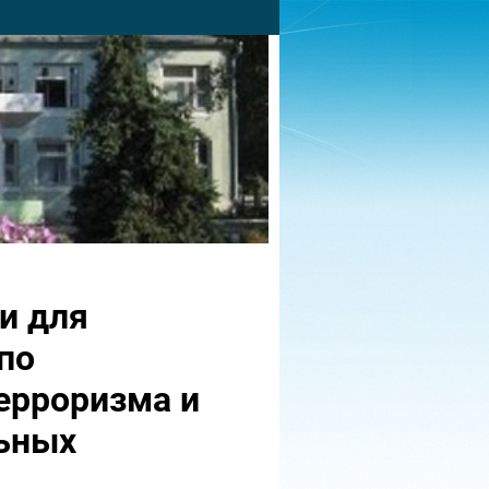
и для
по
ерроризма и
льных