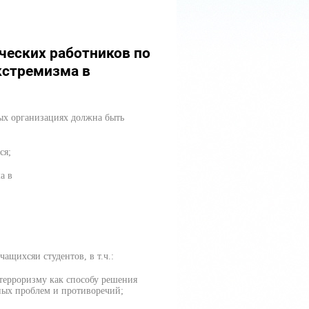
ческих работников по
кстремизма в
ых организациях должна быть
ся;
а в
ащихсяи студентов, в т.ч.:
терроризму как способу решения
ных проблем и противоречий;