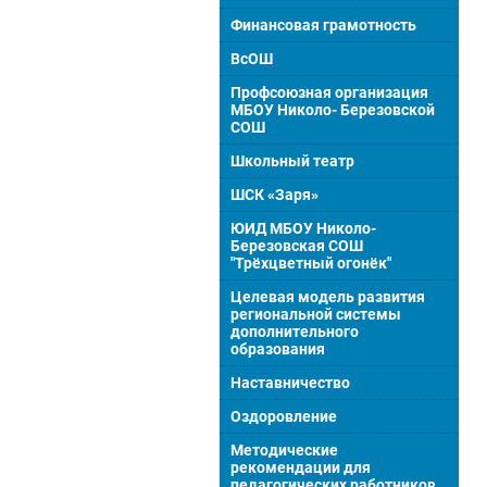
Финансовая грамотность
ВсОШ
Профсоюзная организация
МБОУ Николо- Березовской
СОШ
Школьный театр
ШСК «Заря»
ЮИД МБОУ Николо-
Березовская СОШ
"Трёхцветный огонёк"
Целевая модель развития
региональной системы
дополнительного
образования
Наставничество
Оздоровление
Методические
рекомендации для
педагогических работников