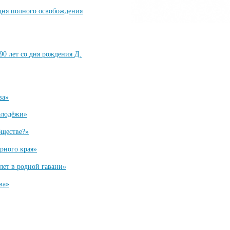
 дня полного освобождения
90 лет со дня рождения Д.
ва»
олодёжи»
бществе?»
рного края»
лет в родной гавани»
ва»