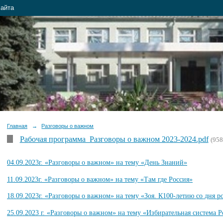
сайта
Главная
→
Разговоры о важном
Рабочая программа_Разговоры о важном 2023-2024.pdf
(958
04.09.2023г. «Разговоры о важном» на тему «День Знаний»
11.09.2023г. «Разговоры о важном» на тему «Там где Россия»
18.09.2023г. «Разговоры о важном» на тему «Зоя. К100-летию со дня 
25.09.2023 г. «Разговоры о важном» на тему «Избирательная система 