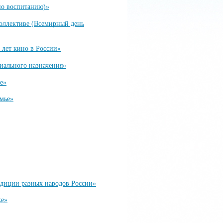
 по воспитанию)»
коллективе (Всемирный день
5 лет кино в России»
циального назначения»
ее»
емье»
адиции разных народов России»
ке»