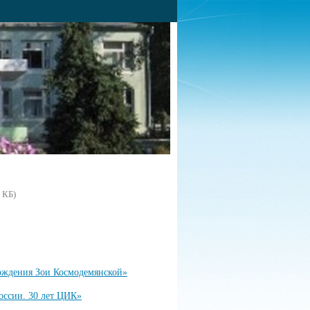
 КБ)
рождения Зои Космодемянской»
России. 30 лет ЦИК»