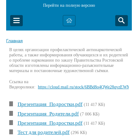
Перейти на полную версию
Главная
В целях организации профилактической антинаркотической
работы, а также информирования обучающихся и их родителей
о проблеме наркомании по заказу Правительства Ростовской
области изготовлены информационно-разъяснительные
материалы и постановочные художественной съёмки.
Ссылка на
Видеоролики:
https://cloud.mail.ru/stock/6BBd8o4QWe28qvzEWMq6u
Презентация_Подростки.pdf
(11 417 КБ)
Презентация_Родители.pdf
(7 006 КБ)
Презентация_Подростки.pdf
(11 417 КБ)
Тест для родителей.pdf
(296 КБ)