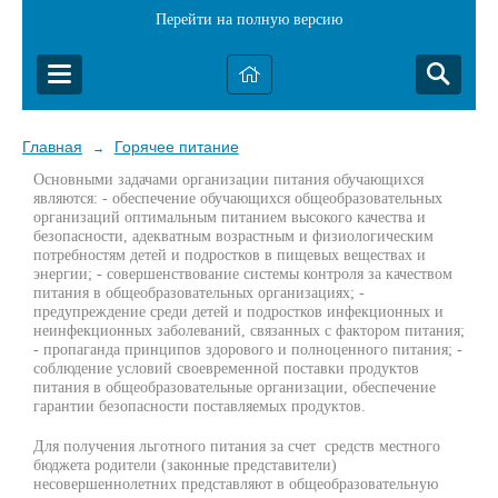
Перейти на полную версию
Главная
Горячее питание
→
Основными задачами организации питания обучающихся
являются: - обеспечение обучающихся общеобразовательных
организаций оптимальным питанием высокого качества и
безопасности, адекватным возрастным и физиологическим
потребностям детей и подростков в пищевых веществах и
энергии; - совершенствование системы контроля за качеством
питания в общеобразовательных организациях; -
предупреждение среди детей и подростков инфекционных и
неинфекционных заболеваний, связанных с фактором питания;
- пропаганда принципов здорового и полноценного питания; -
соблюдение условий своевременной поставки продуктов
питания в общеобразовательные организации, обеспечение
гарантии безопасности поставляемых продуктов.
Для получения льготного питания за счет средств местного
бюджета родители (законные представители)
несовершеннолетних представляют в общеобразовательную