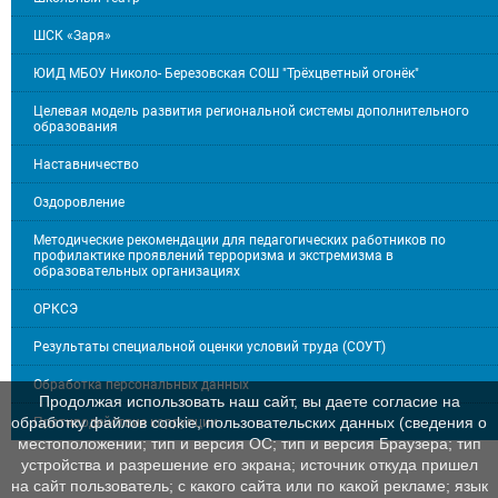
ШСК «Заря»
ЮИД МБОУ Николо- Березовская СОШ "Трёхцветный огонёк"
Целевая модель развития региональной системы дополнительного
образования
Наставничество
Оздоровление
Методические рекомендации для педагогических работников по
профилактике проявлений терроризма и экстремизма в
образовательных организациях
ОРКСЭ
Результаты специальной оценки условий труда (СОУТ)
Обработка персональных данных
Продолжая использовать наш сайт, вы даете согласие на
обработку файлов cookie, пользовательских данных (сведения о
Противодействие коррупции
местоположении; тип и версия ОС; тип и версия Браузера; тип
устройства и разрешение его экрана; источник откуда пришел
на сайт пользователь; с какого сайта или по какой рекламе; язык