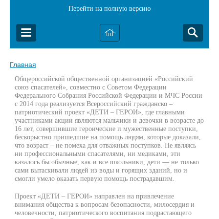
Перейти на полную версию
Главная
Общероссийской общественной организацией «Российский
союз спасателей», совместно с Советом Федерации
Федерального Собрания Российской Федерации и МЧС России
с 2014 года реализуется Всероссийский гражданско –
патриотический проект «ДЕТИ – ГЕРОИ», где главными
участниками акции являются мальчики и девочки в возрасте до
16 лет, совершившие героические и мужественные поступки,
бескорыстно пришедшие на помощь людям, которые доказали,
что возраст – не помеха для отважных поступков. Не являясь
ни профессиональными спасателями, ни медиками, эти
казалось бы обычные, как и все школьники, дети — не только
сами вытаскивали людей из воды и горящих зданий, но и
смогли умело оказать первую помощь пострадавшим.
Проект «ДЕТИ – ГЕРОИ» направлен на привлечение
внимания общества к вопросам безопасности, милосердия и
человечности, патриотического воспитания подрастающего