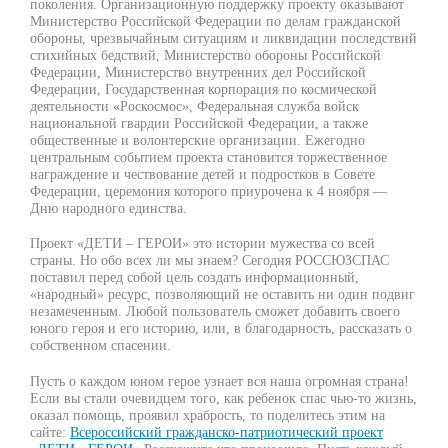
поколения. Организационную поддержку проекту оказывают
Министерство Российской Федерации по делам гражданской
обороны, чрезвычайным ситуациям и ликвидации последствий
стихийных бедствий, Министерство обороны Российской
Федерации, Министерство внутренних дел Российской
Федерации, Государственная корпорация по космической
деятельности «Роскосмос», Федеральная служба войск
национальной гвардии Российской Федерации, а также
общественные и волонтерские организации. Ежегодно
центральным событием проекта становится торжественное
награждение и чествование детей и подростков в Совете
Федерации, церемония которого приурочена к 4 ноября —
Дню народного единства.
Проект «ДЕТИ – ГЕРОИ» это истории мужества со всей
страны. Но обо всех ли мы знаем? Сегодня РОССЮЗСПАС
поставил перед собой цель создать информационный,
«народный» ресурс, позволяющий не оставить ни один подвиг
незамеченным. Любой пользователь сможет добавить своего
юного героя и его историю, или, в благодарность, рассказать о
собственном спасении.
Пусть о каждом юном герое узнает вся наша огромная страна!
Если вы стали очевидцем того, как ребенок спас чью-то жизнь,
оказал помощь, проявил храбрость, то поделитесь этим на
сайте:
Всероссийский гражданско-патриотический проект