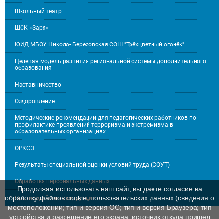
Школьный театр
ШСК «Заря»
ЮИД МБОУ Николо- Березовская СОШ "Трёхцветный огонёк"
Целевая модель развития региональной системы дополнительного
образования
Наставничество
Оздоровление
Методические рекомендации для педагогических работников по
профилактике проявлений терроризма и экстремизма в
образовательных организациях
ОРКСЭ
Результаты специальной оценки условий труда (СОУТ)
Обработка персональных данных
Продолжая использовать наш сайт, вы даете согласие на
обработку файлов cookie, пользовательских данных (сведения о
Противодействие коррупции
местоположении; тип и версия ОС; тип и версия Браузера; тип
устройства и разрешение его экрана; источник откуда пришел