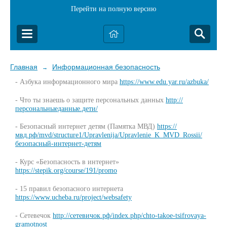
Перейти на полную версию
Главная
Информационная безопасность
→
- Азбука информационного мира
https://www.edu.yar.ru/azbuka/
- Что ты знаешь о защите персональных данных
http://
персональныеданные.дети/
- Безопасный интернет детям (Памятка МВД)
https://
мвд.рф/mvd/structure1/Upravlenija/Upravlenie_K_MVD_Rossii/
безопасный-интернет-детям
- Курс «Безопасность в интернет»
https://stepik.org/course/191/promo
- 15 правил безопасного интернета
https://www.ucheba.ru/project/websafety
- Сетевечок
http://сетевичок.рф/index.php/chto-takoe-tsifrovaya-
gramotnost