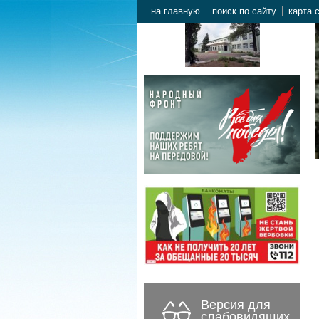
на главную
поиск по сайту
карта 
Версия для
слабовидящих